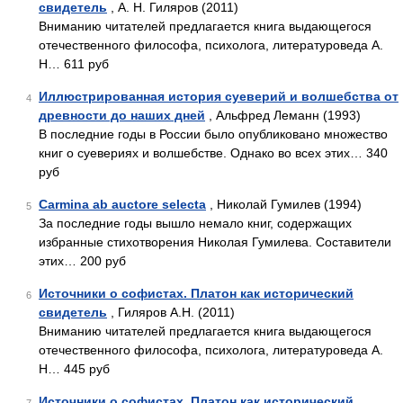
свидетель
, А. Н. Гиляров (2011)
Вниманию читателей предлагается книга выдающегося
отечественного философа, психолога, литературоведа А.
Н… 611 руб
Иллюстрированная история суеверий и волшебства от
4
древности до наших дней
, Альфред Леманн (1993)
В последние годы в России было опубликовано множество
книг о суевериях и волшебстве. Однако во всех этих… 340
руб
Carmina ab auctore selecta
, Николай Гумилев (1994)
5
За последние годы вышло немало книг, содержащих
избранные стихотворения Николая Гумилева. Составители
этих… 200 руб
Источники о софистах. Платон как исторический
6
свидетель
, Гиляров А.Н. (2011)
Вниманию читателей предлагается книга выдающегося
отечественного философа, психолога, литературоведа А.
Н… 445 руб
Источники о софистах. Платон как исторический