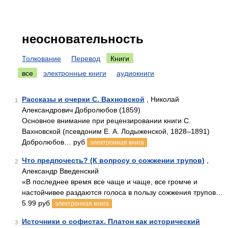
неосновательность
Толкование
Перевод
Книги
все
электронные книги
аудиокниги
Рассказы и очерки С. Вахновской
, Николай
1
Александрович Добролюбов (1859)
Основное внимание при рецензировании книги С.
Вахновской (псевдоним Е. А. Лодыженской, 1828–1891)
Добролюбов… руб
электронная книга
Что предпочесть? (К вопросу о сожжении трупов)
,
2
Александр Введенский
«В последнее время все чаще и чаще, все громче и
настойчивее раздаются голоса в пользу сожжения трупов…
5.99 руб
электронная книга
Источники о софистах. Платон как исторический
3